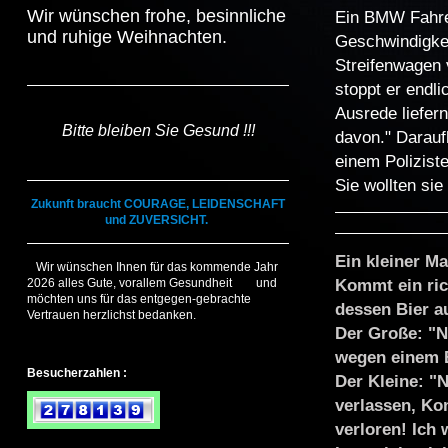
Wir wünschen frohe, besinnliche
Ein BMW Fahrer
und ruhige Weihnachten.
Geschwindigkei
Streifenwagen 
stoppt er endli
Ausrede liefer
Bitte bleiben Sie Gesund !!!
davon." Darauf
einem Polizist
Sie wollten sie
Zukunft br​aucht COURAGE, LEIDENSCHAFT
und ZUVERSICHT.
Ein kleiner Ma
Wir wünschen Ihnen für das kommende Jahr
Kommt ein rich
2026 alles Gute, vorallem Gesundheit und
möchten uns für das entgegen-gebrachte
dessen Bier a
Vertrauen herzlichst bedanken.
Der Große: "N
wegen einem B
Besucherzahlen :
Der Kleine: "
verlassen, Ko
verloren! Ich 