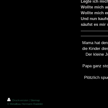
Legte ich mich
Wollte mich au
Wollte mich e
Und nun kaufe 
säufst es mir
Mama hat den
die Kinder die
Der kleine J
Papa ganz sto
Plötzlich spu
Druckversion
|
Sitemap
© Metallbau Hermann Raidelet