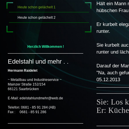
Hält ein Mann 
Heute schon gelächelt 1
hübschen Frau 
Heute schon gelächelt 2
Er kurbelt eleg
runter.
Sie kurbelt auc
Herzlich Willkommen !
runter und läch
Edelstahl und mehr . .
Darauf der Man
Hermann Raidelet
"Na, auch gefur
05.12.2013
~ Metallbau und
Industrieservice ~
Mainzer Straße 152/154
66121 Saarbrücken
E-Mail: edelstahlundmehr@web.de
Sie: Los 
Telefon: 0681 - 85 91 284 (AB)
Er: Küche
Fax : 0681 - 85 91 286